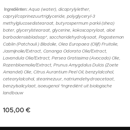
Ingrediënten:
Aqua (water), dicaprylylether,
capryl/caprinezuurtriglyceride, polyglyceryl-3
methylglucosedistearaat, butyrospermum parkii (shea)
boter, glycerylstearaat, glycerine, kokoscaprylaat, aloë
barbadensisbladsap*, saccharidehydrolysaat, Pogostemon
Cablin (Patchouli ) Bladolie, Olea Europaea (Olijf) Fruitolie,
Jasmijnolie/Extract, Cananga Odorata Olie/Extract,
Lavandula Olie/Extract, Persea Gratissima (Avocado) Olie,
Rozenbloemolie/Extract, Prunus Amygdalus Dulcis (Zoete
Amandel) Olie, Citrus Aurantium Peel Oil, benzylalcohol,
cetearylalcohol, stearinezuur, natriumdehydroacetaat,
benzylsalicylaat, isoeugenol *Ingrediënt uit biologische
landbouw
105,00
€