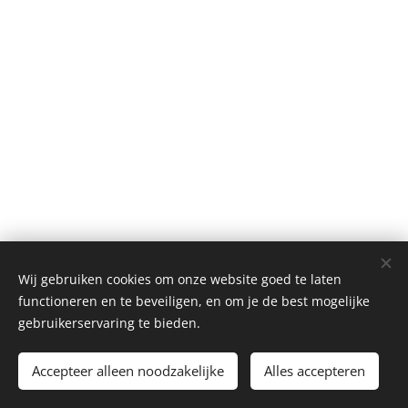
Wij gebruiken cookies om onze website goed te laten
functioneren en te beveiligen, en om je de best mogelijke
VELVAERE Concept Store, Gemeenteplein 2 te 2820
gebruikerservaring te bieden.
Rijmenam - Belgium
Cookies
Accepteer alleen noodzakelijke
Alles accepteren