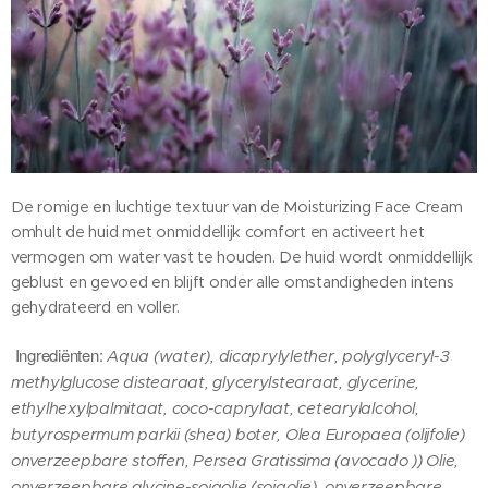
De romige en luchtige textuur van de Moisturizing Face Cream
omhult de huid met onmiddellijk comfort en activeert het
vermogen om water vast te houden. De huid wordt onmiddellijk
geblust en gevoed en blijft onder alle omstandigheden intens
gehydrateerd en voller.
Ingrediënten:
Aqua (water), dicaprylylether, polyglyceryl-3
methylglucose distearaat, glycerylstearaat, glycerine,
ethylhexylpalmitaat, coco-caprylaat, cetearylalcohol,
butyrospermum parkii (shea) boter, Olea Europaea (olijfolie)
onverzeepbare stoffen, Persea Gratissima (avocado )) Olie,
onverzeepbare glycine-sojaolie (sojaolie), onverzeepbare