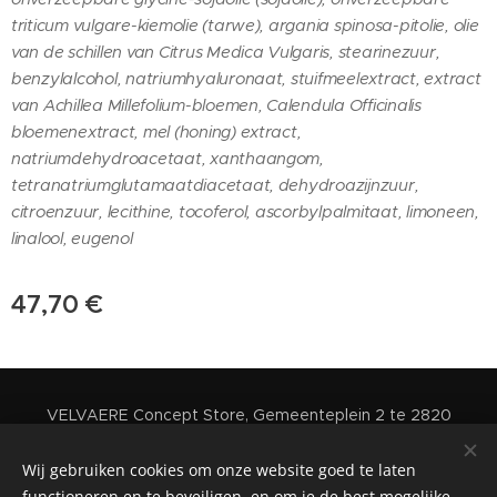
triticum vulgare-kiemolie (tarwe), argania spinosa-pitolie, olie
van de schillen van Citrus Medica Vulgaris, stearinezuur,
benzylalcohol, natriumhyaluronaat, stuifmeelextract, extract
van Achillea Millefolium-bloemen, Calendula Officinalis
bloemenextract, mel (honing) extract,
natriumdehydroacetaat, xanthaangom,
tetranatriumglutamaatdiacetaat, dehydroazijnzuur,
citroenzuur, lecithine, tocoferol, ascorbylpalmitaat, limoneen,
linalool, eugenol
47,70
€
VELVAERE Concept Store, Gemeenteplein 2 te 2820
Rijmenam - Belgium
Wij gebruiken cookies om onze website goed te laten
Cookies
functioneren en te beveiligen, en om je de best mogelijke